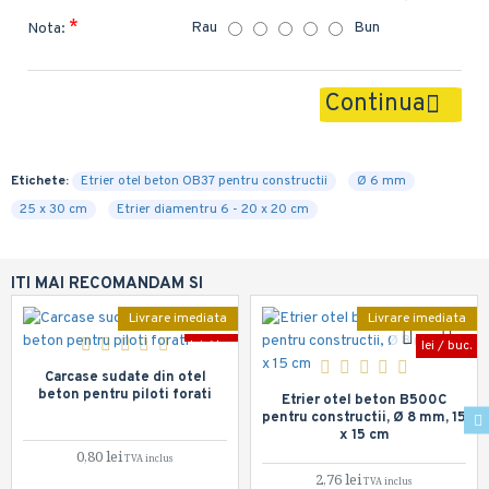
Rau
Bun
Nota:
Continua
Etichete:
Etrier otel beton OB37 pentru constructii
Ø 6 mm
25 x 30 cm
Etrier diamentru 6 - 20 x 20 cm
ITI MAI RECOMANDAM SI
Livrare imediata
Livrare imediata
lei / kg.
lei / buc.
Carcase sudate din otel
beton pentru piloti forati
Etrier otel beton B500C
pentru constructii, Ø 8 mm, 15
x 15 cm
0,80 lei
2,76 lei