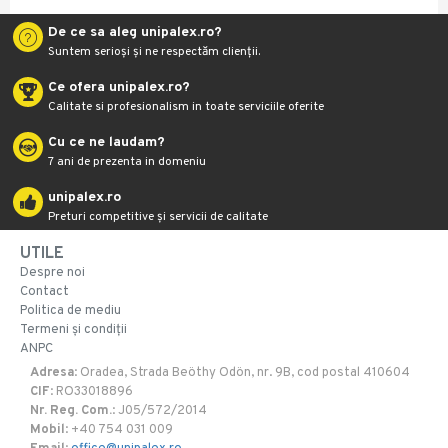
De ce sa aleg unipalex.ro?
Suntem serioși și ne respectăm clienții.
Ce ofera unipalex.ro?
Calitate si profesionalism in toate serviciile oferite
Cu ce ne laudam?
7 ani de prezenta in domeniu
unipalex.ro
Preturi competitive și servicii de calitate
UTILE
Despre noi
Contact
Politica de mediu
Termeni și condiții
ANPC
Adresa
: Oradea, Strada Beöthy Odön, nr. 9B, cod postal 410604
CIF
: RO33018896
Nr. Reg. Com.
: J05/572/2014
Mobil
: +40 754 031 009