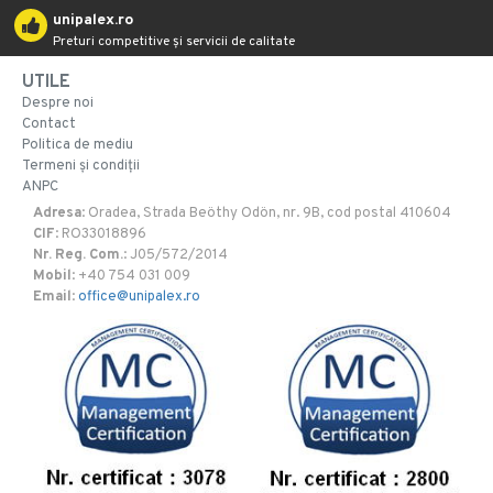
unipalex.ro
Preturi competitive și servicii de calitate
UTILE
Despre noi
Contact
Politica de mediu
Termeni și condiții
ANPC
Adresa
: Oradea, Strada Beöthy Odön, nr. 9B, cod postal 410604
CIF
: RO33018896
Nr. Reg. Com.
: J05/572/2014
Mobil
: +40 754 031 009
Email
:
office@unipalex.ro