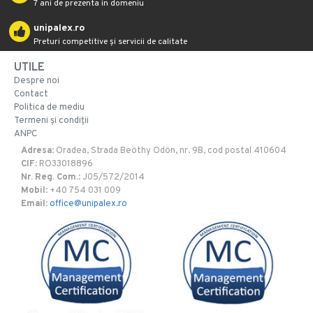
7 ani de prezenta in domeniu
unipalex.ro
Preturi competitive și servicii de calitate
UTILE
Despre noi
Contact
Politica de mediu
Termeni și condiții
ANPC
Adresa
: Oradea, Strada Beöthy Odön, nr. 9B, cod postal 410604
CIF
: RO33018896
Nr. Reg. Com.
: J05/572/2014
Mobil
: +40 754 031 009
Email
:
office@unipalex.ro