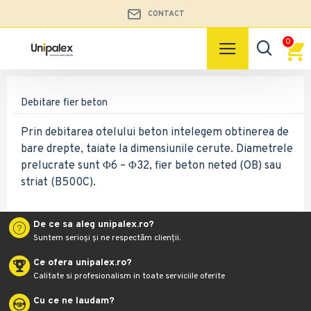
CONTACT
0
Debitare fier beton
Prin debitarea otelului beton intelegem obtinerea de
bare drepte, taiate la dimensiunile cerute. Diametrele
prelucrate sunt Φ6 – Φ32, fier beton neted (OB) sau
striat (B500C).
De ce sa aleg unipalex.ro?
Suntem serioși și ne respectăm clienții.
Ce ofera unipalex.ro?
Calitate si profesionalism in toate serviciile oferite
Cu ce ne laudam?