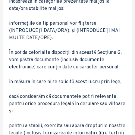
încadrează în categoriile prezentate mai jos la
data/ora stabilite mai jos:
informațiile de tip personal vor fi șterse
{INTRODUCEȚI DATA/ORA}; și {INTRODUCEȚI MAI
MULTE DATE/ORE}.
În pofida celorlalte dispoziții din această Secțiune G,
vom păstra documente (inclusiv documente
electronice) care conțin date cu caracter personal:
în măsura în care ni se solicită acest lucru prin lege;
dacă considerăm că documentele pot fi relevante
pentru orice procedură legală în derulare sau viitoare;
și
pentru a stabili, exercita sau apăra drepturile noastre
legale (inclusiv furnizarea de informații către terți în