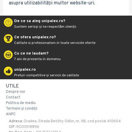
asupra utilizabilității multor website-uri.
De ce sa aleg unipalex.ro?
Suntem serioși și ne respectăm clienții.
Ce ofera unipalex.ro?
Calitate si profesionalism in toate serviciile oferite
Cu ce ne laudam?
7 ani de prezenta in domeniu
unipalex.ro
Preturi competitive și servicii de calitate
UTILE
Despre noi
Contact
Politica de mediu
Termeni și condiții
ANPC
Adresa
: Oradea, Strada Beöthy Odön, nr. 9B, cod postal 410604
CIF
: RO33018896