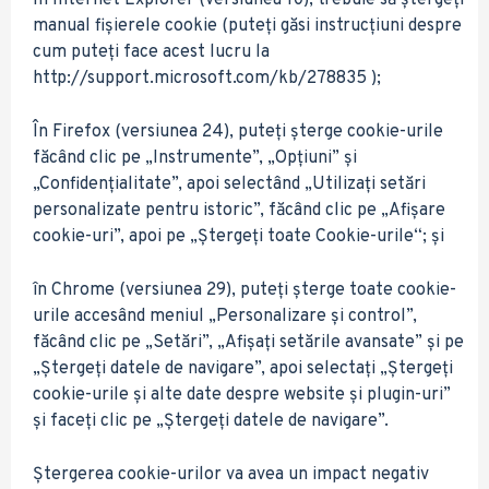
În Internet Explorer (versiunea 10), trebuie să ștergeți
manual fișierele cookie (puteți găsi instrucțiuni despre
cum puteți face acest lucru la
http://support.microsoft.com/kb/278835 );
În Firefox (versiunea 24), puteți șterge cookie-urile
făcând clic pe „Instrumente”, „Opțiuni” și
„Confidențialitate”, apoi selectând „Utilizați setări
personalizate pentru istoric”, făcând clic pe „Afișare
cookie-uri”, apoi pe „Ștergeți toate Cookie-urile“; și
în Chrome (versiunea 29), puteți șterge toate cookie-
urile accesând meniul „Personalizare și control”,
făcând clic pe „Setări”, „Afișați setările avansate” și pe
„Ștergeți datele de navigare”, apoi selectați „Ștergeți
cookie-urile și alte date despre website și plugin-uri”
și faceți clic pe „Ștergeți datele de navigare”.
Ștergerea cookie-urilor va avea un impact negativ