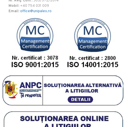
Nr. Reg. Com.
: J05/572/2014
Mobil
: +40 754 031 009
Email
:
office@unipalex.ro