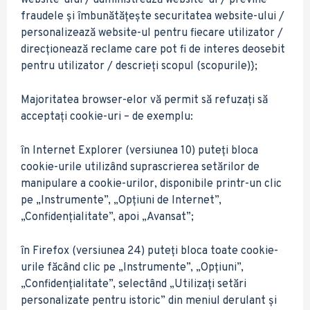
website-ului / administrează website-ul / previne
fraudele și îmbunătățește securitatea website-ului /
personalizează website-ul pentru fiecare utilizator /
direcționează reclame care pot fi de interes deosebit
pentru utilizator / descrieți scopul (scopurile)};
Majoritatea browser-elor vă permit să refuzați să
acceptați cookie-uri – de exemplu:
în Internet Explorer (versiunea 10) puteți bloca
cookie-urile utilizând suprascrierea setărilor de
manipulare a cookie-urilor, disponibile printr-un clic
pe „Instrumente”, „Opțiuni de Internet”,
„Confidențialitate”, apoi „Avansat”;
în Firefox (versiunea 24) puteți bloca toate cookie-
urile făcând clic pe „Instrumente”, „Opțiuni”,
„Confidențialitate”, selectând „Utilizați setări
personalizate pentru istoric” din meniul derulant și