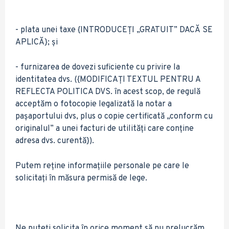
- plata unei taxe {INTRODUCEȚI „GRATUIT” DACĂ SE
APLICĂ}; și
- furnizarea de dovezi suficiente cu privire la
identitatea dvs. ({MODIFICAȚI TEXTUL PENTRU A
REFLECTA POLITICA DVS. în acest scop, de regulă
acceptăm o fotocopie legalizată la notar a
pașaportului dvs, plus o copie certificată „conform cu
originalul” a unei facturi de utilități care conține
adresa dvs. curentă}).
Putem reține informațiile personale pe care le
solicitați în măsura permisă de lege.
Ne puteți solicita în orice moment să nu prelucrăm